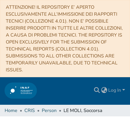
ATTENZIONE! IL REPOSITORY E’ APERTO
ESCLUSIVAMENTE ALL’IMMISSIONE DEI RAPPORTI
TECNICI (COLLEZIONE 4.01). NON E’ POSSIBILE
INSERIRE PRODOTTI IN TUTTE LE ALTRE COLLEZIONI,
A CAUSA DI PROBLEMI TECNICI. THE REPOSITORY IS
OPEN EXCLUSIVELY FOR THE SUBMISSION OF
TECHNICAL REPORTS (COLLECTION 4.01).
SUBMISSIONS TO ALL OTHER COLLECTIONS ARE
TEMPORARILY UNAVAILABLE, DUE TO TECHNICAL
ISSUES.
Log In
Home
CRIS
Person
LE MOLI, Soccorsa