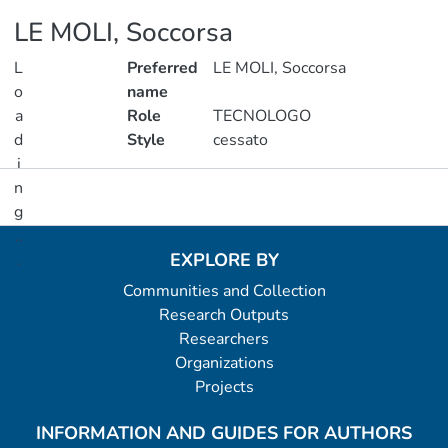
LE MOLI, Soccorsa
L
Preferred
LE MOLI, Soccorsa
o
name
a
Role
TECNOLOGO
d
Style
cessato
i
n
Metrics
g
..
EXPLORE BY
.
Communities and Collection
Loading...
Research Outputs
Researchers
Organizations
Projects
INFORMATION AND GUIDES FOR AUTHORS