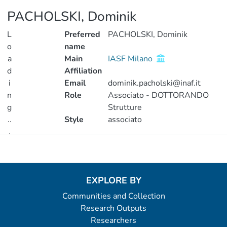
PACHOLSKI, Dominik
L
Preferred
PACHOLSKI, Dominik
o
name
a
Main
IASF Milano
d
Affiliation
i
Email
dominik.pacholski@inaf.it
n
Role
Associato - DOTTORANDO
g
Strutture
..
Style
associato
.
Metrics
Loading...
EXPLORE BY
Communities and Collection
Research Outputs
Researchers