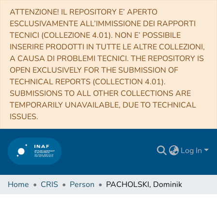
ATTENZIONE! IL REPOSITORY E’ APERTO
ESCLUSIVAMENTE ALL’IMMISSIONE DEI RAPPORTI
TECNICI (COLLEZIONE 4.01). NON E’ POSSIBILE
INSERIRE PRODOTTI IN TUTTE LE ALTRE COLLEZIONI,
A CAUSA DI PROBLEMI TECNICI. THE REPOSITORY IS
OPEN EXCLUSIVELY FOR THE SUBMISSION OF
TECHNICAL REPORTS (COLLECTION 4.01).
SUBMISSIONS TO ALL OTHER COLLECTIONS ARE
TEMPORARILY UNAVAILABLE, DUE TO TECHNICAL
ISSUES.
Log In
Home
CRIS
Person
PACHOLSKI, Dominik