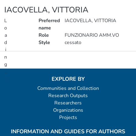
IACOVELLA, VITTORIA
L
Preferred
IACOVELLA, VITTORIA
o
name
a
Role
FUNZIONARIO AMM.VO
d
Style
cessato
i
n
Metrics
g
..
EXPLORE BY
.
Communities and Collection
Loading...
Research Outputs
Researchers
Organizations
Projects
INFORMATION AND GUIDES FOR AUTHORS