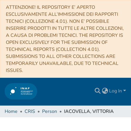
ATTENZIONE! IL REPOSITORY E’ APERTO
ESCLUSIVAMENTE ALL’IMMISSIONE DEI RAPPORTI
TECNICI (COLLEZIONE 4.01). NON E’ POSSIBILE
INSERIRE PRODOTTI IN TUTTE LE ALTRE COLLEZIONI,
A CAUSA DI PROBLEMI TECNICI. THE REPOSITORY IS
OPEN EXCLUSIVELY FOR THE SUBMISSION OF
TECHNICAL REPORTS (COLLECTION 4.01).
SUBMISSIONS TO ALL OTHER COLLECTIONS ARE
TEMPORARILY UNAVAILABLE, DUE TO TECHNICAL
ISSUES.
Log In
Home
CRIS
Person
IACOVELLA, VITTORIA