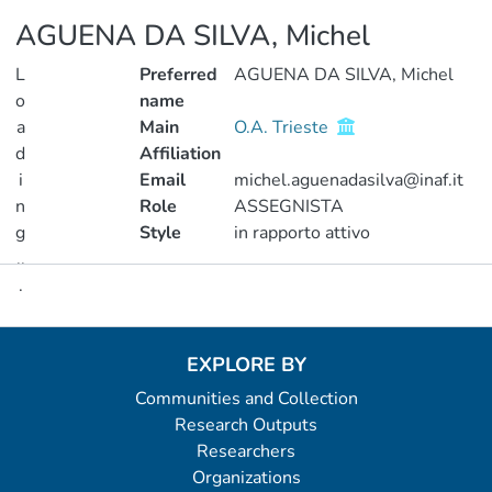
AGUENA DA SILVA, Michel
L
Preferred
AGUENA DA SILVA, Michel
o
name
a
Main
O.A. Trieste
d
Affiliation
i
Email
michel.aguenadasilva@inaf.it
n
Role
ASSEGNISTA
g
Style
in rapporto attivo
..
.
Metrics
Loading...
EXPLORE BY
Communities and Collection
Research Outputs
Researchers
Organizations