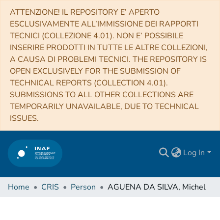
ATTENZIONE! IL REPOSITORY E’ APERTO
ESCLUSIVAMENTE ALL’IMMISSIONE DEI RAPPORTI
TECNICI (COLLEZIONE 4.01). NON E’ POSSIBILE
INSERIRE PRODOTTI IN TUTTE LE ALTRE COLLEZIONI,
A CAUSA DI PROBLEMI TECNICI. THE REPOSITORY IS
OPEN EXCLUSIVELY FOR THE SUBMISSION OF
TECHNICAL REPORTS (COLLECTION 4.01).
SUBMISSIONS TO ALL OTHER COLLECTIONS ARE
TEMPORARILY UNAVAILABLE, DUE TO TECHNICAL
ISSUES.
Log In
Home
CRIS
Person
AGUENA DA SILVA, Michel