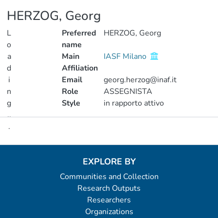
HERZOG, Georg
L
Preferred
HERZOG, Georg
o
name
a
Main
IASF Milano
d
Affiliation
i
Email
georg.herzog@inaf.it
n
Role
ASSEGNISTA
g
Style
in rapporto attivo
..
.
Metrics
Loading...
EXPLORE BY
Communities and Collection
Research Outputs
Researchers
Organizations