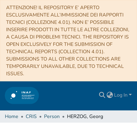
ATTENZIONE! IL REPOSITORY E’ APERTO
ESCLUSIVAMENTE ALL’IMMISSIONE DEI RAPPORTI
TECNICI (COLLEZIONE 4.01). NON E’ POSSIBILE
INSERIRE PRODOTTI IN TUTTE LE ALTRE COLLEZIONI,
A CAUSA DI PROBLEMI TECNICI. THE REPOSITORY IS
OPEN EXCLUSIVELY FOR THE SUBMISSION OF
TECHNICAL REPORTS (COLLECTION 4.01).
SUBMISSIONS TO ALL OTHER COLLECTIONS ARE
TEMPORARILY UNAVAILABLE, DUE TO TECHNICAL
ISSUES.
Log In
Home
CRIS
Person
HERZOG, Georg