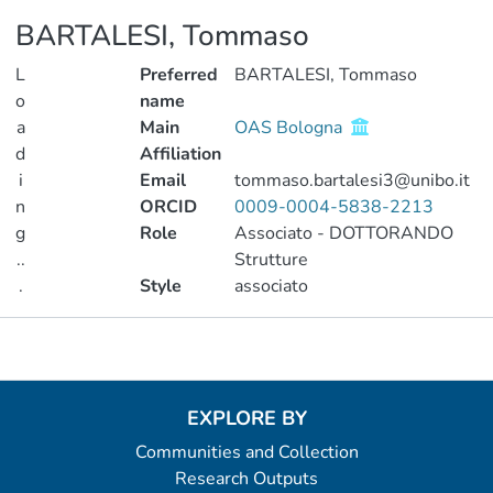
BARTALESI, Tommaso
L
Preferred
BARTALESI, Tommaso
o
name
a
Main
OAS Bologna
d
Affiliation
i
Email
tommaso.bartalesi3@unibo.it
n
ORCID
0009-0004-5838-2213
g
Role
Associato - DOTTORANDO
..
Strutture
.
Style
associato
Loading...
Metrics
EXPLORE BY
Communities and Collection
Research Outputs