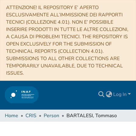
ATTENZIONE! IL REPOSITORY E’ APERTO
ESCLUSIVAMENTE ALL’IMMISSIONE DEI RAPPORTI
TECNICI (COLLEZIONE 4.01). NON E’ POSSIBILE
INSERIRE PRODOTTI IN TUTTE LE ALTRE COLLEZIONI,
A CAUSA DI PROBLEMI TECNICI. THE REPOSITORY IS
OPEN EXCLUSIVELY FOR THE SUBMISSION OF
TECHNICAL REPORTS (COLLECTION 4.01).
SUBMISSIONS TO ALL OTHER COLLECTIONS ARE
TEMPORARILY UNAVAILABLE, DUE TO TECHNICAL
ISSUES.
Log In
Home
CRIS
Person
BARTALESI, Tommaso