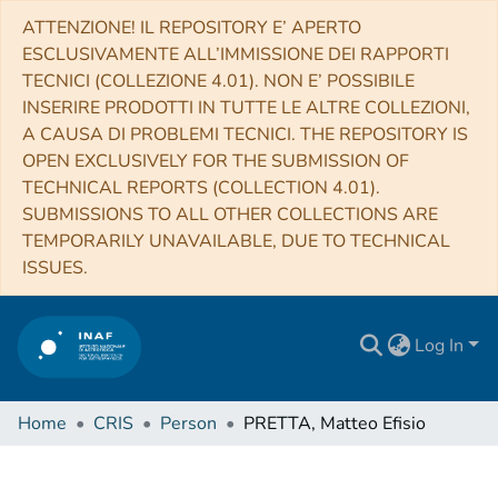
ATTENZIONE! IL REPOSITORY E’ APERTO
ESCLUSIVAMENTE ALL’IMMISSIONE DEI RAPPORTI
TECNICI (COLLEZIONE 4.01). NON E’ POSSIBILE
INSERIRE PRODOTTI IN TUTTE LE ALTRE COLLEZIONI,
A CAUSA DI PROBLEMI TECNICI. THE REPOSITORY IS
OPEN EXCLUSIVELY FOR THE SUBMISSION OF
TECHNICAL REPORTS (COLLECTION 4.01).
SUBMISSIONS TO ALL OTHER COLLECTIONS ARE
TEMPORARILY UNAVAILABLE, DUE TO TECHNICAL
ISSUES.
Log In
Home
CRIS
Person
PRETTA, Matteo Efisio