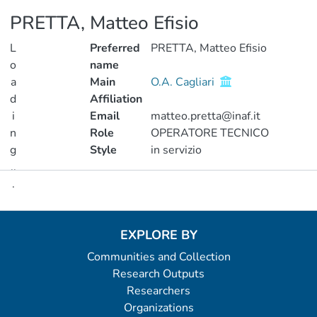
PRETTA, Matteo Efisio
L
Preferred
PRETTA, Matteo Efisio
o
name
a
Main
O.A. Cagliari
d
Affiliation
i
Email
matteo.pretta@inaf.it
n
Role
OPERATORE TECNICO
g
Style
in servizio
..
.
Metrics
Loading...
EXPLORE BY
Communities and Collection
Research Outputs
Researchers
Organizations