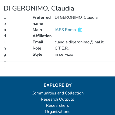
DI GERONIMO, Claudia
L
Preferred
DI GERONIMO, Claudia
o
name
a
Main
IAPS Roma
d
Affiliation
i
Email
claudia.digeronimo@inaf.it
n
Role
C.T.E.R.
g
Style
in servizio
..
.
Metrics
Loading...
EXPLORE BY
Communities and Collection
Research Outputs
Researchers
Organizations