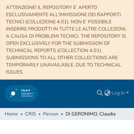
ATTENZIONE! IL REPOSITORY E’ APERTO
ESCLUSIVAMENTE ALL’IMMISSIONE DEI RAPPORTI
TECNICI (COLLEZIONE 4.01). NON E’ POSSIBILE
INSERIRE PRODOTTI IN TUTTE LE ALTRE COLLEZIONI,
A CAUSA DI PROBLEMI TECNICI. THE REPOSITORY IS
OPEN EXCLUSIVELY FOR THE SUBMISSION OF
TECHNICAL REPORTS (COLLECTION 4.01).
SUBMISSIONS TO ALL OTHER COLLECTIONS ARE
TEMPORARILY UNAVAILABLE, DUE TO TECHNICAL
ISSUES.
Log In
Home
CRIS
Person
DI GERONIMO, Claudia