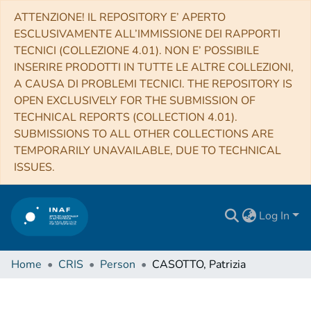
ATTENZIONE! IL REPOSITORY E’ APERTO
ESCLUSIVAMENTE ALL’IMMISSIONE DEI RAPPORTI
TECNICI (COLLEZIONE 4.01). NON E’ POSSIBILE
INSERIRE PRODOTTI IN TUTTE LE ALTRE COLLEZIONI,
A CAUSA DI PROBLEMI TECNICI. THE REPOSITORY IS
OPEN EXCLUSIVELY FOR THE SUBMISSION OF
TECHNICAL REPORTS (COLLECTION 4.01).
SUBMISSIONS TO ALL OTHER COLLECTIONS ARE
TEMPORARILY UNAVAILABLE, DUE TO TECHNICAL
ISSUES.
Log In
Home
CRIS
Person
CASOTTO, Patrizia