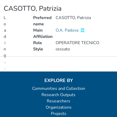
CASOTTO, Patrizia
L
Preferred
CASOTTO, Patrizia
o
name
a
Main
O.A. Padova
d
Affiliation
i
Role
OPERATORE TECNICO
n
Style
cessato
g
..
Metrics
.
Loading...
EXPLORE BY
Communities and Collection
Research Outputs
Researchers
Organizations
Projects