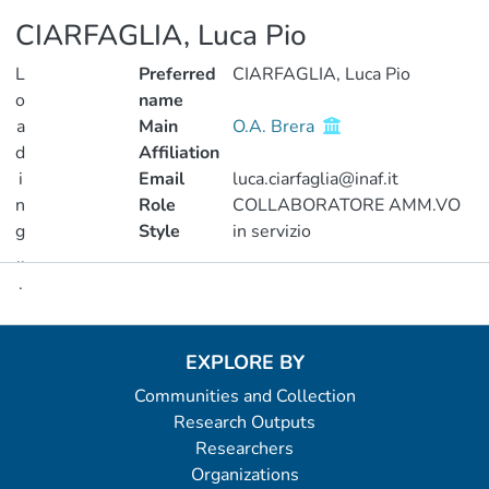
CIARFAGLIA, Luca Pio
L
Preferred
CIARFAGLIA, Luca Pio
o
name
a
Main
O.A. Brera
d
Affiliation
i
Email
luca.ciarfaglia@inaf.it
n
Role
COLLABORATORE AMM.VO
g
Style
in servizio
..
.
Metrics
Loading...
EXPLORE BY
Communities and Collection
Research Outputs
Researchers
Organizations