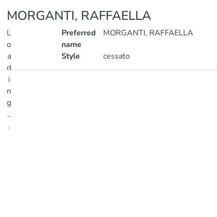
MORGANTI, RAFFAELLA
L
Preferred
MORGANTI, RAFFAELLA
o
name
a
Style
cessato
d
i
Publications
n
g
Metrics
..
.
Loading...