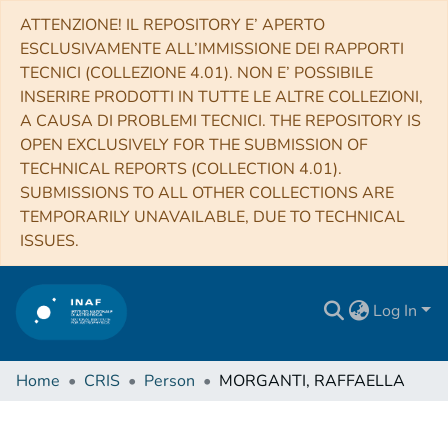
ATTENZIONE! IL REPOSITORY E’ APERTO
ESCLUSIVAMENTE ALL’IMMISSIONE DEI RAPPORTI
TECNICI (COLLEZIONE 4.01). NON E’ POSSIBILE
INSERIRE PRODOTTI IN TUTTE LE ALTRE COLLEZIONI,
A CAUSA DI PROBLEMI TECNICI. THE REPOSITORY IS
OPEN EXCLUSIVELY FOR THE SUBMISSION OF
TECHNICAL REPORTS (COLLECTION 4.01).
SUBMISSIONS TO ALL OTHER COLLECTIONS ARE
TEMPORARILY UNAVAILABLE, DUE TO TECHNICAL
ISSUES.
Log In
Home
CRIS
Person
MORGANTI, RAFFAELLA