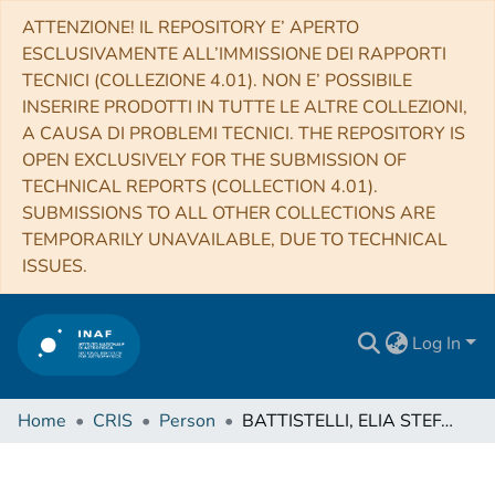
ATTENZIONE! IL REPOSITORY E’ APERTO
ESCLUSIVAMENTE ALL’IMMISSIONE DEI RAPPORTI
TECNICI (COLLEZIONE 4.01). NON E’ POSSIBILE
INSERIRE PRODOTTI IN TUTTE LE ALTRE COLLEZIONI,
A CAUSA DI PROBLEMI TECNICI. THE REPOSITORY IS
OPEN EXCLUSIVELY FOR THE SUBMISSION OF
TECHNICAL REPORTS (COLLECTION 4.01).
SUBMISSIONS TO ALL OTHER COLLECTIONS ARE
TEMPORARILY UNAVAILABLE, DUE TO TECHNICAL
ISSUES.
Log In
Home
CRIS
Person
BATTISTELLI, ELIA STEFANO