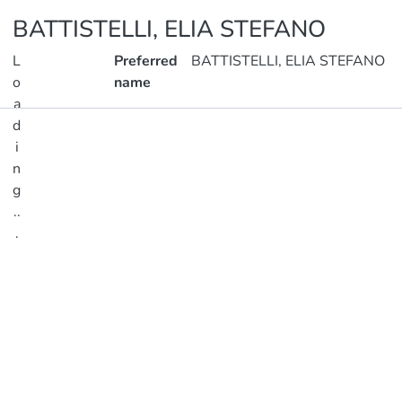
BATTISTELLI, ELIA STEFANO
L
Preferred
BATTISTELLI, ELIA STEFANO
o
name
a
d
Publications
i
n
Metrics
g
..
.
Loading...