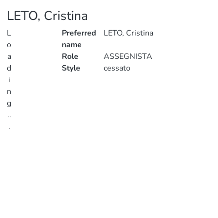
LETO, Cristina
L
Preferred
LETO, Cristina
o
name
a
Role
ASSEGNISTA
d
Style
cessato
i
n
Publications
g
..
Metrics
.
Loading...