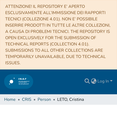
ATTENZIONE! IL REPOSITORY E’ APERTO
ESCLUSIVAMENTE ALL’IMMISSIONE DEI RAPPORTI
TECNICI (COLLEZIONE 4.01). NON E’ POSSIBILE
INSERIRE PRODOTTI IN TUTTE LE ALTRE COLLEZIONI,
A CAUSA DI PROBLEMI TECNICI. THE REPOSITORY IS
OPEN EXCLUSIVELY FOR THE SUBMISSION OF
TECHNICAL REPORTS (COLLECTION 4.01).
SUBMISSIONS TO ALL OTHER COLLECTIONS ARE
TEMPORARILY UNAVAILABLE, DUE TO TECHNICAL
ISSUES.
Log In
Home
CRIS
Person
LETO, Cristina