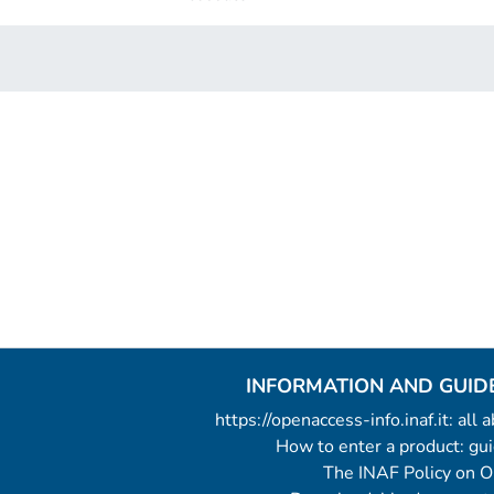
INFORMATION AND GUID
https://openaccess-info.inaf.it: all
How to enter a product: g
The INAF Policy on 