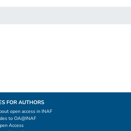
ES FOR AUTHORS
 about open access in INAF
uides to OA@INAF
Open Access