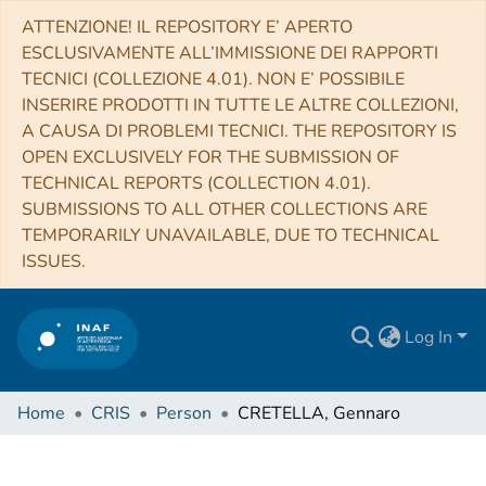
ATTENZIONE! IL REPOSITORY E’ APERTO
ESCLUSIVAMENTE ALL’IMMISSIONE DEI RAPPORTI
TECNICI (COLLEZIONE 4.01). NON E’ POSSIBILE
INSERIRE PRODOTTI IN TUTTE LE ALTRE COLLEZIONI,
A CAUSA DI PROBLEMI TECNICI. THE REPOSITORY IS
OPEN EXCLUSIVELY FOR THE SUBMISSION OF
TECHNICAL REPORTS (COLLECTION 4.01).
SUBMISSIONS TO ALL OTHER COLLECTIONS ARE
TEMPORARILY UNAVAILABLE, DUE TO TECHNICAL
ISSUES.
Log In
Home
CRIS
Person
CRETELLA, Gennaro