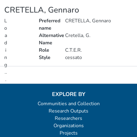
CRETELLA, Gennaro
L
Preferred
CRETELLA, Gennaro
o
name
a
Alternative
Cretella, G.
d
Name
i
Role
C.T.E.R.
n
Style
cessato
g
..
Metrics
.
Loading...
EXPLORE BY
Communities and Collection
Research Outputs
Researchers
Organizations
Projects