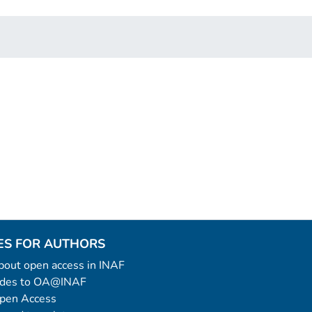
ES FOR AUTHORS
 about open access in INAF
uides to OA@INAF
Open Access