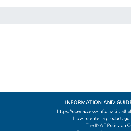
INFORMATION AND GUID
https://openaccess-info.inaf.it: all
How to enter a product: g
The INAF Policy on 