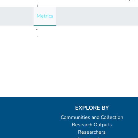
i
n
Metrics
g
..
.
Loading...
EXPLORE BY
Communities and Collection
Research Outputs
Researchers