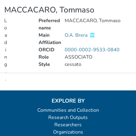
MACCACARO, Tommaso
L
Preferred
MACCACARO, Tommaso
o
name
a
Main
O.A. Brera
d
Affiliation
i
ORCID
0000-0002-9533-0840
n
Role
ASSOCIATO
g
Style
cessato
..
.
Metrics
Loading...
EXPLORE BY
Communities and Collection
Research Outputs
Researchers
Organizations