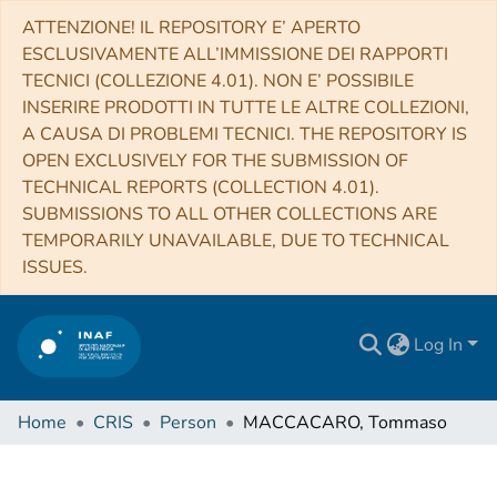
ATTENZIONE! IL REPOSITORY E’ APERTO
ESCLUSIVAMENTE ALL’IMMISSIONE DEI RAPPORTI
TECNICI (COLLEZIONE 4.01). NON E’ POSSIBILE
INSERIRE PRODOTTI IN TUTTE LE ALTRE COLLEZIONI,
A CAUSA DI PROBLEMI TECNICI. THE REPOSITORY IS
OPEN EXCLUSIVELY FOR THE SUBMISSION OF
TECHNICAL REPORTS (COLLECTION 4.01).
SUBMISSIONS TO ALL OTHER COLLECTIONS ARE
TEMPORARILY UNAVAILABLE, DUE TO TECHNICAL
ISSUES.
Log In
Home
CRIS
Person
MACCACARO, Tommaso