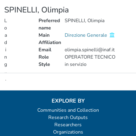
SPINELLI, Olimpia
L
Preferred
SPINELLI, Olimpia
o
name
a
Main
Direzione Generale
d
Affiliation
i
Email
olimpia.spinelli@inaf.it
n
Role
OPERATORE TECNICO
g
Style
in servizio
..
.
Metrics
Loading...
EXPLORE BY
Communities and Collection
Research Outputs
Researchers
Organizations