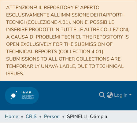
ATTENZIONE! IL REPOSITORY E’ APERTO
ESCLUSIVAMENTE ALL’IMMISSIONE DEI RAPPORTI
TECNICI (COLLEZIONE 4.01). NON E’ POSSIBILE
INSERIRE PRODOTTI IN TUTTE LE ALTRE COLLEZIONI,
A CAUSA DI PROBLEMI TECNICI. THE REPOSITORY IS
OPEN EXCLUSIVELY FOR THE SUBMISSION OF
TECHNICAL REPORTS (COLLECTION 4.01).
SUBMISSIONS TO ALL OTHER COLLECTIONS ARE
TEMPORARILY UNAVAILABLE, DUE TO TECHNICAL
ISSUES.
Log In
Home
CRIS
Person
SPINELLI, Olimpia