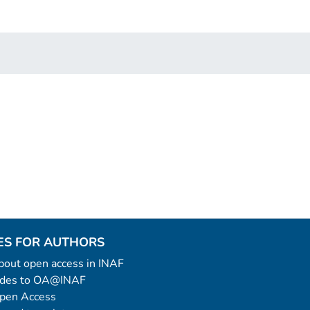
ES FOR AUTHORS
 about open access in INAF
uides to OA@INAF
Open Access