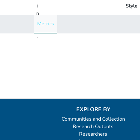
i
Style
n
g
Metrics
..
.
Loading...
EXPLORE BY
Communities and Collection
Research Outputs
Researchers