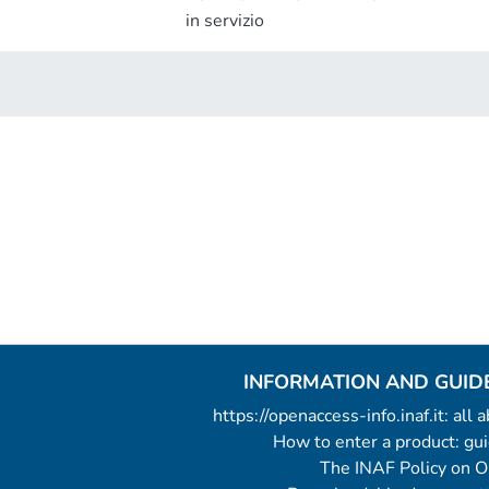
in servizio
INFORMATION AND GUID
https://openaccess-info.inaf.it: all
How to enter a product: g
The INAF Policy on 