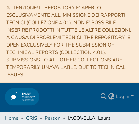
ATTENZIONE! IL REPOSITORY E’ APERTO
ESCLUSIVAMENTE ALL’IMMISSIONE DEI RAPPORTI
TECNICI (COLLEZIONE 4.01). NON E’ POSSIBILE
INSERIRE PRODOTTI IN TUTTE LE ALTRE COLLEZIONI,
A CAUSA DI PROBLEMI TECNICI. THE REPOSITORY IS
OPEN EXCLUSIVELY FOR THE SUBMISSION OF
TECHNICAL REPORTS (COLLECTION 4.01).
SUBMISSIONS TO ALL OTHER COLLECTIONS ARE
TEMPORARILY UNAVAILABLE, DUE TO TECHNICAL
ISSUES.
Log In
Home
CRIS
Person
IACOVELLA, Laura