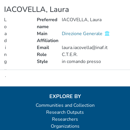
IACOVELLA, Laura
L
Preferred
IACOVELLA, Laura
o
name
a
Main
Direzione Generale
d
Affiliation
i
Email
laura.iacovella@inaf.it
n
Role
C.T.E.R.
g
Style
in comando presso
..
.
Metrics
Loading...
EXPLORE BY
Communities and Collection
Research Outputs
Researchers
Organizations