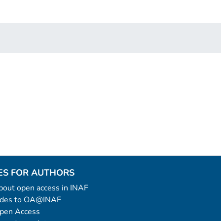
ES FOR AUTHORS
 about open access in INAF
uides to OA@INAF
Open Access