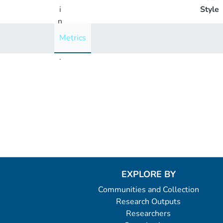
i
Style
n
g
Metrics
..
.
Loading...
EXPLORE BY
Communities and Collection
Research Outputs
Researchers