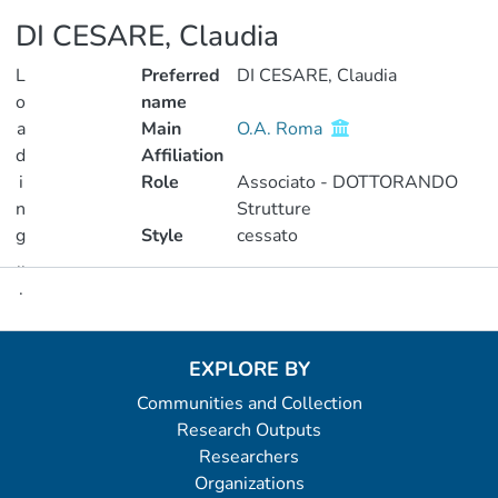
DI CESARE, Claudia
L
Preferred
DI CESARE, Claudia
o
name
a
Main
O.A. Roma
d
Affiliation
i
Role
Associato - DOTTORANDO
n
Strutture
g
Style
cessato
..
.
Metrics
Loading...
EXPLORE BY
Communities and Collection
Research Outputs
Researchers
Organizations