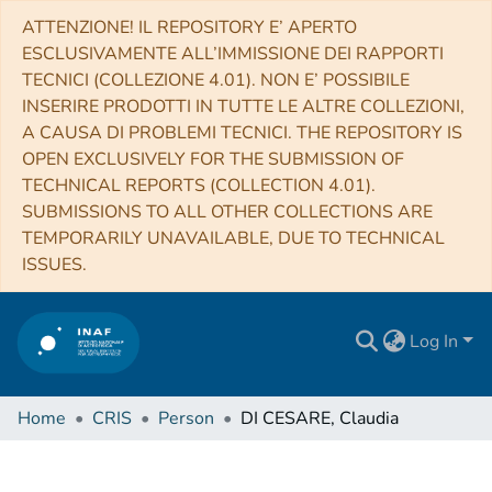
ATTENZIONE! IL REPOSITORY E’ APERTO
ESCLUSIVAMENTE ALL’IMMISSIONE DEI RAPPORTI
TECNICI (COLLEZIONE 4.01). NON E’ POSSIBILE
INSERIRE PRODOTTI IN TUTTE LE ALTRE COLLEZIONI,
A CAUSA DI PROBLEMI TECNICI. THE REPOSITORY IS
OPEN EXCLUSIVELY FOR THE SUBMISSION OF
TECHNICAL REPORTS (COLLECTION 4.01).
SUBMISSIONS TO ALL OTHER COLLECTIONS ARE
TEMPORARILY UNAVAILABLE, DUE TO TECHNICAL
ISSUES.
Log In
Home
CRIS
Person
DI CESARE, Claudia