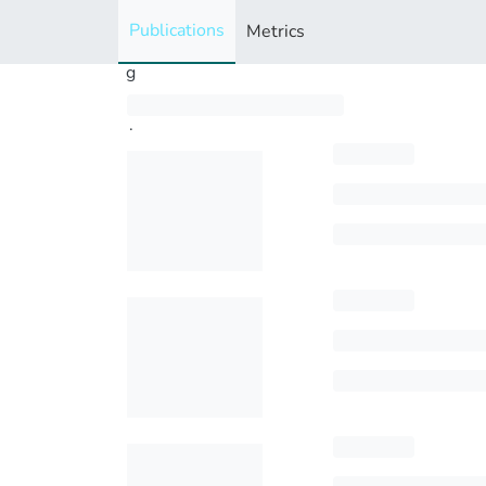
i
Publications
Metrics
n
g
..
.
Loading...