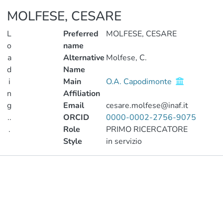
MOLFESE, CESARE
L
Preferred
MOLFESE, CESARE
o
name
a
Alternative
Molfese, C.
d
Name
i
Main
O.A. Capodimonte
n
Affiliation
g
Email
cesare.molfese@inaf.it
..
ORCID
0000-0002-2756-9075
.
Role
PRIMO RICERCATORE
Style
in servizio
Loading...
Publications
Metrics