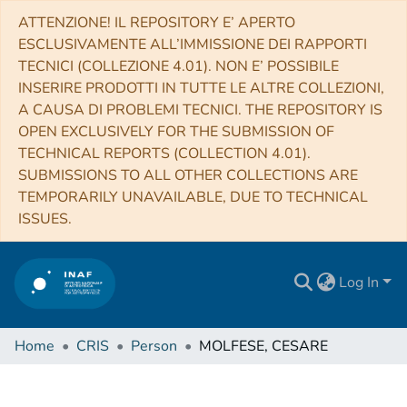
ATTENZIONE! IL REPOSITORY E’ APERTO
ESCLUSIVAMENTE ALL’IMMISSIONE DEI RAPPORTI
TECNICI (COLLEZIONE 4.01). NON E’ POSSIBILE
INSERIRE PRODOTTI IN TUTTE LE ALTRE COLLEZIONI,
A CAUSA DI PROBLEMI TECNICI. THE REPOSITORY IS
OPEN EXCLUSIVELY FOR THE SUBMISSION OF
TECHNICAL REPORTS (COLLECTION 4.01).
SUBMISSIONS TO ALL OTHER COLLECTIONS ARE
TEMPORARILY UNAVAILABLE, DUE TO TECHNICAL
ISSUES.
Log In
Home
CRIS
Person
MOLFESE, CESARE