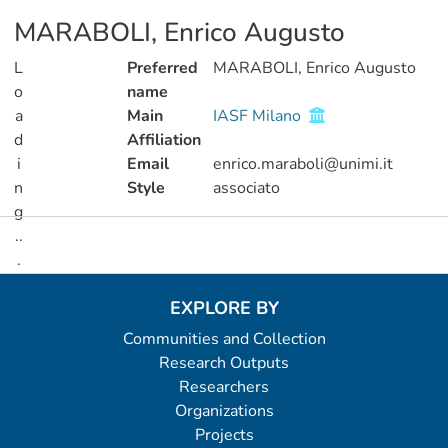
MARABOLI, Enrico Augusto
L
Preferred
MARABOLI, Enrico Augusto
o
name
a
Main
IASF Milano
d
Affiliation
i
Email
enrico.maraboli@unimi.it
n
Style
associato
g
..
Metrics
.
Loading...
EXPLORE BY
Communities and Collection
Research Outputs
Researchers
Organizations
Projects