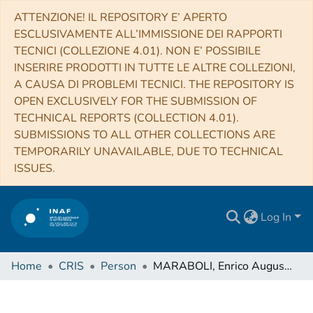
ATTENZIONE! IL REPOSITORY E’ APERTO
ESCLUSIVAMENTE ALL’IMMISSIONE DEI RAPPORTI
TECNICI (COLLEZIONE 4.01). NON E’ POSSIBILE
INSERIRE PRODOTTI IN TUTTE LE ALTRE COLLEZIONI,
A CAUSA DI PROBLEMI TECNICI. THE REPOSITORY IS
OPEN EXCLUSIVELY FOR THE SUBMISSION OF
TECHNICAL REPORTS (COLLECTION 4.01).
SUBMISSIONS TO ALL OTHER COLLECTIONS ARE
TEMPORARILY UNAVAILABLE, DUE TO TECHNICAL
ISSUES.
Log In
Home
CRIS
Person
MARABOLI, Enrico Augusto