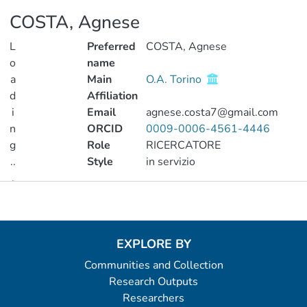
COSTA, Agnese
L
Preferred
COSTA, Agnese
o
name
a
Main
O.A. Torino
d
Affiliation
i
Email
agnese.costa7@gmail.com
n
ORCID
0009-0006-4561-4446
g
Role
RICERCATORE
..
Style
in servizio
.
Metrics
Loading...
EXPLORE BY
Communities and Collection
Research Outputs
Researchers