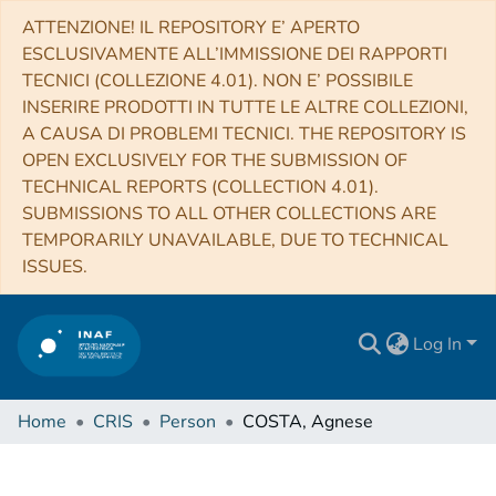
ATTENZIONE! IL REPOSITORY E’ APERTO
ESCLUSIVAMENTE ALL’IMMISSIONE DEI RAPPORTI
TECNICI (COLLEZIONE 4.01). NON E’ POSSIBILE
INSERIRE PRODOTTI IN TUTTE LE ALTRE COLLEZIONI,
A CAUSA DI PROBLEMI TECNICI. THE REPOSITORY IS
OPEN EXCLUSIVELY FOR THE SUBMISSION OF
TECHNICAL REPORTS (COLLECTION 4.01).
SUBMISSIONS TO ALL OTHER COLLECTIONS ARE
TEMPORARILY UNAVAILABLE, DUE TO TECHNICAL
ISSUES.
Log In
Home
CRIS
Person
COSTA, Agnese