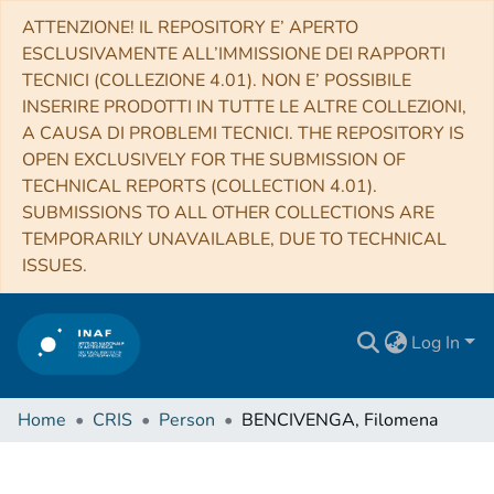
ATTENZIONE! IL REPOSITORY E’ APERTO
ESCLUSIVAMENTE ALL’IMMISSIONE DEI RAPPORTI
TECNICI (COLLEZIONE 4.01). NON E’ POSSIBILE
INSERIRE PRODOTTI IN TUTTE LE ALTRE COLLEZIONI,
A CAUSA DI PROBLEMI TECNICI. THE REPOSITORY IS
OPEN EXCLUSIVELY FOR THE SUBMISSION OF
TECHNICAL REPORTS (COLLECTION 4.01).
SUBMISSIONS TO ALL OTHER COLLECTIONS ARE
TEMPORARILY UNAVAILABLE, DUE TO TECHNICAL
ISSUES.
Log In
Home
CRIS
Person
BENCIVENGA, Filomena