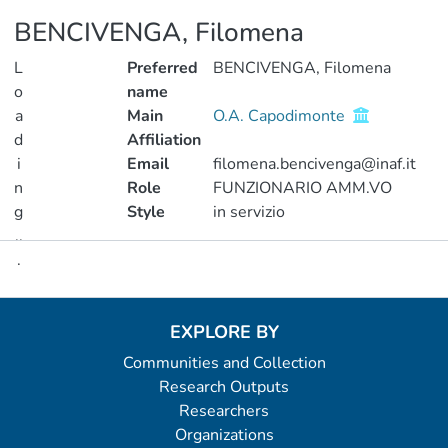
BENCIVENGA, Filomena
L
Preferred
BENCIVENGA, Filomena
o
name
a
Main
O.A. Capodimonte
d
Affiliation
i
Email
filomena.bencivenga@inaf.it
n
Role
FUNZIONARIO AMM.VO
g
Style
in servizio
..
.
Metrics
Loading...
EXPLORE BY
Communities and Collection
Research Outputs
Researchers
Organizations