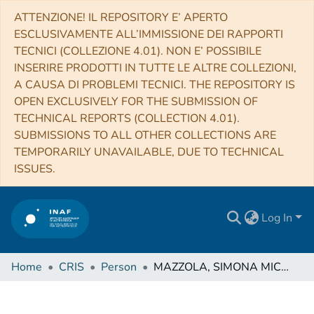
ATTENZIONE! IL REPOSITORY E’ APERTO
ESCLUSIVAMENTE ALL’IMMISSIONE DEI RAPPORTI
TECNICI (COLLEZIONE 4.01). NON E’ POSSIBILE
INSERIRE PRODOTTI IN TUTTE LE ALTRE COLLEZIONI,
A CAUSA DI PROBLEMI TECNICI. THE REPOSITORY IS
OPEN EXCLUSIVELY FOR THE SUBMISSION OF
TECHNICAL REPORTS (COLLECTION 4.01).
SUBMISSIONS TO ALL OTHER COLLECTIONS ARE
TEMPORARILY UNAVAILABLE, DUE TO TECHNICAL
ISSUES.
Log In
Home
CRIS
Person
MAZZOLA, SIMONA MICHELA