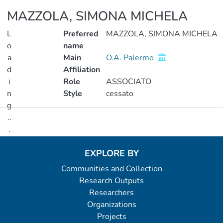
MAZZOLA, SIMONA MICHELA
L
Preferred
MAZZOLA, SIMONA MICHELA
o
name
a
Main
O.A. Palermo
d
Affiliation
i
Role
ASSOCIATO
n
Style
cessato
g
..
Metrics
.
Loading...
EXPLORE BY
Communities and Collection
Research Outputs
Researchers
Organizations
Projects