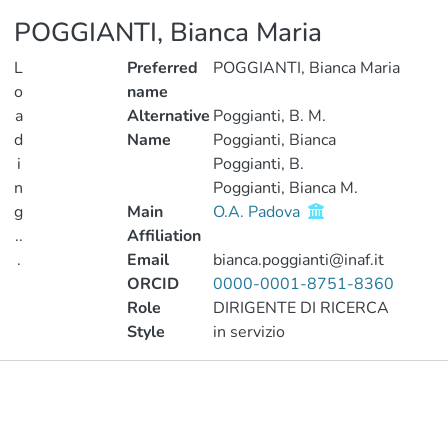
POGGIANTI, Bianca Maria
L
Preferred
POGGIANTI, Bianca Maria
o
name
a
Alternative
Poggianti, B. M.
d
Name
Poggianti, Bianca
i
Poggianti, B.
n
Poggianti, Bianca M.
g
Main
O.A. Padova
..
Affiliation
.
Email
bianca.poggianti@inaf.it
ORCID
0000-0001-8751-8360
Loading...
Role
DIRIGENTE DI RICERCA
Style
in servizio
Publications
Projects