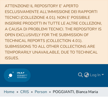
ATTENZIONE! IL REPOSITORY E’ APERTO
ESCLUSIVAMENTE ALL’IMMISSIONE DEI RAPPORTI
TECNICI (COLLEZIONE 4.01). NON E’ POSSIBILE
INSERIRE PRODOTTI IN TUTTE LE ALTRE COLLEZIONI,
A CAUSA DI PROBLEMI TECNICI. THE REPOSITORY IS
OPEN EXCLUSIVELY FOR THE SUBMISSION OF
TECHNICAL REPORTS (COLLECTION 4.01).
SUBMISSIONS TO ALL OTHER COLLECTIONS ARE
TEMPORARILY UNAVAILABLE, DUE TO TECHNICAL
ISSUES.
Log In
Home
CRIS
Person
POGGIANTI, Bianca Maria