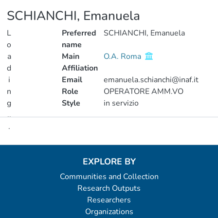
SCHIANCHI, Emanuela
L
Preferred
SCHIANCHI, Emanuela
o
name
a
Main
O.A. Roma
d
Affiliation
i
Email
emanuela.schianchi@inaf.it
n
Role
OPERATORE AMM.VO
g
Style
in servizio
..
.
Metrics
Loading...
EXPLORE BY
Communities and Collection
Research Outputs
Researchers
Organizations