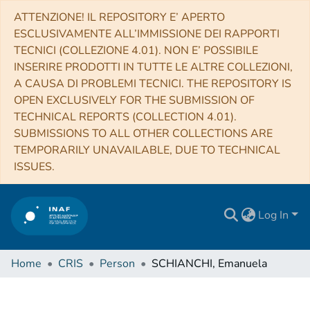
ATTENZIONE! IL REPOSITORY E’ APERTO
ESCLUSIVAMENTE ALL’IMMISSIONE DEI RAPPORTI
TECNICI (COLLEZIONE 4.01). NON E’ POSSIBILE
INSERIRE PRODOTTI IN TUTTE LE ALTRE COLLEZIONI,
A CAUSA DI PROBLEMI TECNICI. THE REPOSITORY IS
OPEN EXCLUSIVELY FOR THE SUBMISSION OF
TECHNICAL REPORTS (COLLECTION 4.01).
SUBMISSIONS TO ALL OTHER COLLECTIONS ARE
TEMPORARILY UNAVAILABLE, DUE TO TECHNICAL
ISSUES.
Log In
Home
CRIS
Person
SCHIANCHI, Emanuela