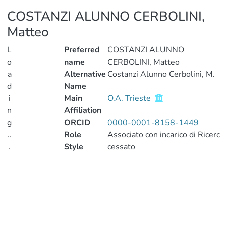
COSTANZI ALUNNO CERBOLINI,
Matteo
L
Preferred
COSTANZI ALUNNO
o
name
CERBOLINI, Matteo
a
Alternative
Costanzi Alunno Cerbolini, M.
d
Name
i
Main
O.A. Trieste
n
Affiliation
g
ORCID
0000-0001-8158-1449
..
Role
Associato con incarico di Ricerc
.
Style
cessato
Loading...
Publications
Metrics