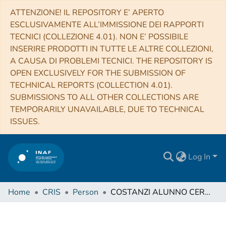
ATTENZIONE! IL REPOSITORY E’ APERTO
ESCLUSIVAMENTE ALL’IMMISSIONE DEI RAPPORTI
TECNICI (COLLEZIONE 4.01). NON E’ POSSIBILE
INSERIRE PRODOTTI IN TUTTE LE ALTRE COLLEZIONI,
A CAUSA DI PROBLEMI TECNICI. THE REPOSITORY IS
OPEN EXCLUSIVELY FOR THE SUBMISSION OF
TECHNICAL REPORTS (COLLECTION 4.01).
SUBMISSIONS TO ALL OTHER COLLECTIONS ARE
TEMPORARILY UNAVAILABLE, DUE TO TECHNICAL
ISSUES.
Log In
Home
CRIS
Person
COSTANZI ALUNNO CERBOLINI, Matteo