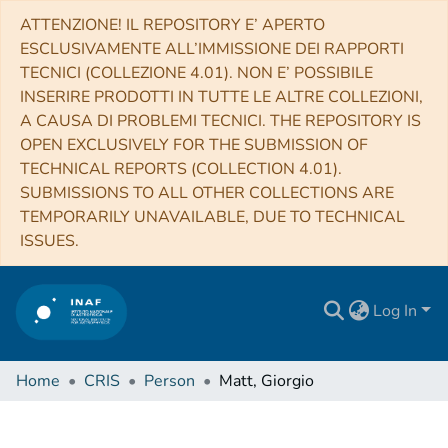
ATTENZIONE! IL REPOSITORY E’ APERTO
ESCLUSIVAMENTE ALL’IMMISSIONE DEI RAPPORTI
TECNICI (COLLEZIONE 4.01). NON E’ POSSIBILE
INSERIRE PRODOTTI IN TUTTE LE ALTRE COLLEZIONI,
A CAUSA DI PROBLEMI TECNICI. THE REPOSITORY IS
OPEN EXCLUSIVELY FOR THE SUBMISSION OF
TECHNICAL REPORTS (COLLECTION 4.01).
SUBMISSIONS TO ALL OTHER COLLECTIONS ARE
TEMPORARILY UNAVAILABLE, DUE TO TECHNICAL
ISSUES.
Log In
Home
CRIS
Person
Matt, Giorgio