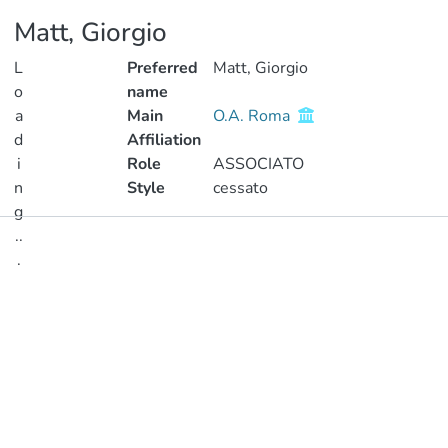
Matt, Giorgio
L
Preferred
Matt, Giorgio
o
name
a
Main
O.A. Roma
d
Affiliation
i
Role
ASSOCIATO
n
Style
cessato
g
..
Publications
.
Metrics
Loading...