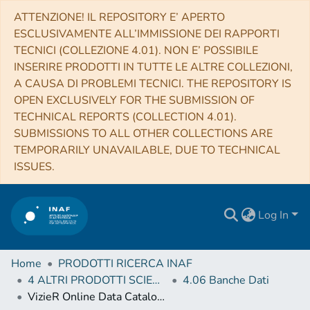
ATTENZIONE! IL REPOSITORY E’ APERTO
ESCLUSIVAMENTE ALL’IMMISSIONE DEI RAPPORTI
TECNICI (COLLEZIONE 4.01). NON E’ POSSIBILE
INSERIRE PRODOTTI IN TUTTE LE ALTRE COLLEZIONI,
A CAUSA DI PROBLEMI TECNICI. THE REPOSITORY IS
OPEN EXCLUSIVELY FOR THE SUBMISSION OF
TECHNICAL REPORTS (COLLECTION 4.01).
SUBMISSIONS TO ALL OTHER COLLECTIONS ARE
TEMPORARILY UNAVAILABLE, DUE TO TECHNICAL
ISSUES.
Log In
Home
PRODOTTI RICERCA INAF
4 ALTRI PRODOTTI SCIENTIFICI (Other scientific products)
4.06 Banche Dati
VizieR Online Data Catalog: W49B with H.E.S.S. and Fermi-LAT (HESS+, 2018)