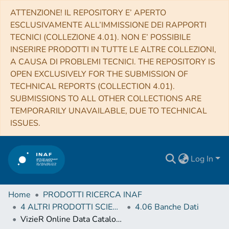
ATTENZIONE! IL REPOSITORY E’ APERTO
ESCLUSIVAMENTE ALL’IMMISSIONE DEI RAPPORTI
TECNICI (COLLEZIONE 4.01). NON E’ POSSIBILE
INSERIRE PRODOTTI IN TUTTE LE ALTRE COLLEZIONI,
A CAUSA DI PROBLEMI TECNICI. THE REPOSITORY IS
OPEN EXCLUSIVELY FOR THE SUBMISSION OF
TECHNICAL REPORTS (COLLECTION 4.01).
SUBMISSIONS TO ALL OTHER COLLECTIONS ARE
TEMPORARILY UNAVAILABLE, DUE TO TECHNICAL
ISSUES.
Log In
Home
PRODOTTI RICERCA INAF
4 ALTRI PRODOTTI SCIENTIFICI (Other scientific products)
4.06 Banche Dati
VizieR Online Data Catalog: Third catalog of LAT-detected AGNs (3LAC) (Ackermann+, 2015)