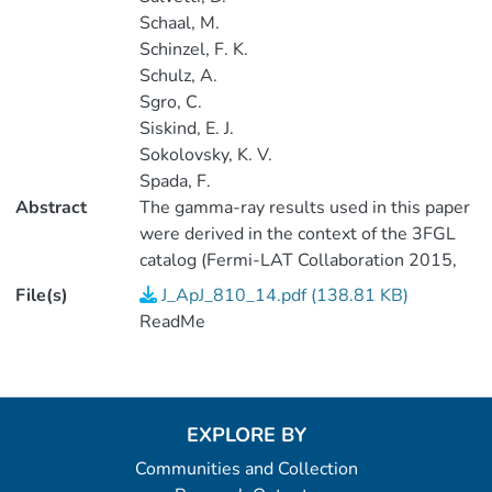
Schaal, M.
Schinzel, F. K.
Schulz, A.
Sgro, C.
Siskind, E. J.
Sokolovsky, K. V.
Spada, F.
Abstract
The gamma-ray results used in this paper
were derived in the context of the 3FGL
catalog (Fermi-LAT Collaboration 2015,
J/ApJS/218/23). No additional analysis of
File(s)
J_ApJ_810_14.pdf (138.81 KB)
the gamma-ray data was performed in the
ReadMe
context of the present paper except for
the fitting of the monthly light curves and
the broadband SED fitting. The data were
collected over the first 48 months of the
EXPLORE BY
mission, from 2008 August 4 to 2012 July
Communities and Collection
31 (MJD 54682 to 56139). <P />Using