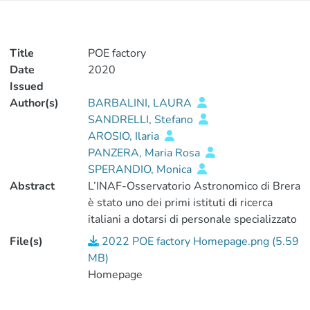
Title
POE factory
Date
2020
Issued
Author(s)
BARBALINI, LAURA
SANDRELLI, Stefano
AROSIO, Ilaria
PANZERA, Maria Rosa
SPERANDIO, Monica
Abstract
L’INAF-Osservatorio Astronomico di Brera
è stato uno dei primi istituti di ricerca
italiani a dotarsi di personale specializzato
nella comunicazione della scienza (ufficio
File(s)
2022 POE factory Homepage.png (5.59
POE, public outreach & education). Il POE
MB)
arricchisce l’offerta culturale lombarda con
Homepage
un ricco programma di conferenze
multimediali presso la due sedi, di