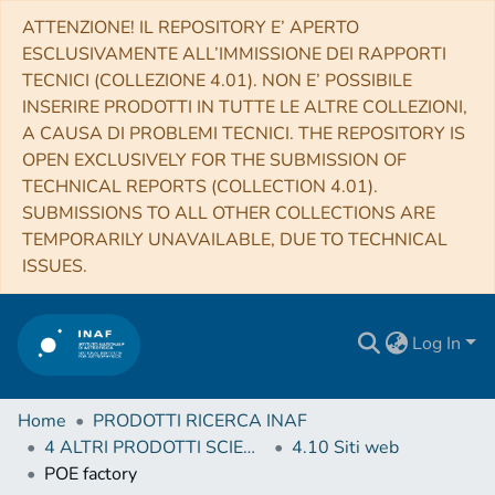
ATTENZIONE! IL REPOSITORY E’ APERTO
ESCLUSIVAMENTE ALL’IMMISSIONE DEI RAPPORTI
TECNICI (COLLEZIONE 4.01). NON E’ POSSIBILE
INSERIRE PRODOTTI IN TUTTE LE ALTRE COLLEZIONI,
A CAUSA DI PROBLEMI TECNICI. THE REPOSITORY IS
OPEN EXCLUSIVELY FOR THE SUBMISSION OF
TECHNICAL REPORTS (COLLECTION 4.01).
SUBMISSIONS TO ALL OTHER COLLECTIONS ARE
TEMPORARILY UNAVAILABLE, DUE TO TECHNICAL
ISSUES.
Log In
Home
PRODOTTI RICERCA INAF
4 ALTRI PRODOTTI SCIENTIFICI (Other scientific products)
4.10 Siti web
POE factory