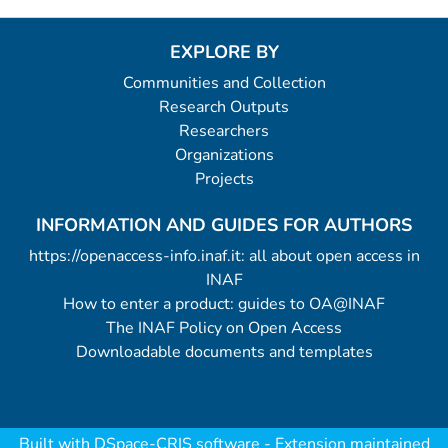
osservazioni notturne attraverso telescopi
professionali, laboratori didattici,
EXPLORE BY
partecipazioni a festival e iniziative. POE
Communities and Collection
factory è il portale web che raccoglie e
Research Outputs
presenta le attività della sede di Milano e
Researchers
di Merate.
Organizations
Projects
INFORMATION AND GUIDES FOR AUTHORS
https://openaccess-info.inaf.it: all about open access in
INAF
How to enter a product: guides to OA@INAF
The INAF Policy on Open Access
Downloadable documents and templates
Built with
DSpace-CRIS software
- Extension maintained