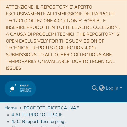
ATTENZIONE! IL REPOSITORY E’ APERTO
ESCLUSIVAMENTE ALL’IMMISSIONE DEI RAPPORTI
TECNICI (COLLEZIONE 4.01). NON E’ POSSIBILE
INSERIRE PRODOTTI IN TUTTE LE ALTRE COLLEZIONI,
A CAUSA DI PROBLEMI TECNICI. THE REPOSITORY IS
OPEN EXCLUSIVELY FOR THE SUBMISSION OF
TECHNICAL REPORTS (COLLECTION 4.01).
SUBMISSIONS TO ALL OTHER COLLECTIONS ARE
TEMPORARILY UNAVAILABLE, DUE TO TECHNICAL
ISSUES.
Log In
Home
PRODOTTI RICERCA INAF
4 ALTRI PRODOTTI SCIENTIFICI (Other scientific products)
4.02 Rapporti tecnici pregressi