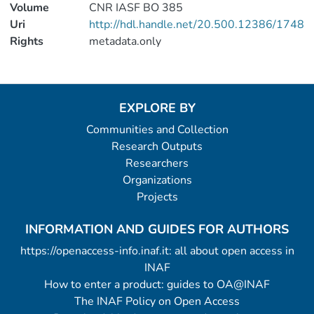
Volume
CNR IASF BO 385
Uri
http://hdl.handle.net/20.500.12386/1748
Rights
metadata.only
EXPLORE BY
Communities and Collection
Research Outputs
Researchers
Organizations
Projects
INFORMATION AND GUIDES FOR AUTHORS
https://openaccess-info.inaf.it: all about open access in
INAF
How to enter a product: guides to OA@INAF
The INAF Policy on Open Access