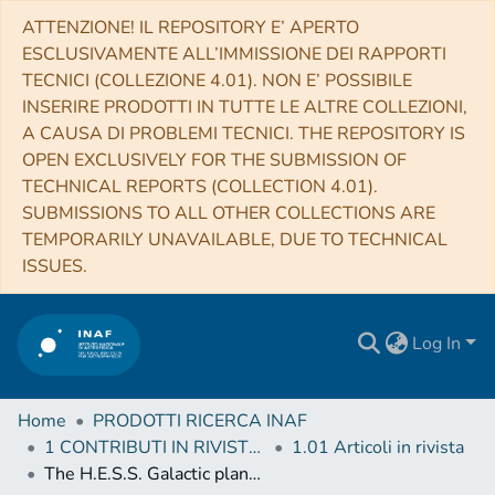
ATTENZIONE! IL REPOSITORY E’ APERTO
ESCLUSIVAMENTE ALL’IMMISSIONE DEI RAPPORTI
TECNICI (COLLEZIONE 4.01). NON E’ POSSIBILE
INSERIRE PRODOTTI IN TUTTE LE ALTRE COLLEZIONI,
A CAUSA DI PROBLEMI TECNICI. THE REPOSITORY IS
OPEN EXCLUSIVELY FOR THE SUBMISSION OF
TECHNICAL REPORTS (COLLECTION 4.01).
SUBMISSIONS TO ALL OTHER COLLECTIONS ARE
TEMPORARILY UNAVAILABLE, DUE TO TECHNICAL
ISSUES.
Log In
Home
PRODOTTI RICERCA INAF
1 CONTRIBUTI IN RIVISTE (Journal articles)
1.01 Articoli in rivista
The H.E.S.S. Galactic plane survey