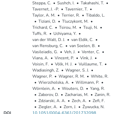
Steppa, C.
•
Sushch, I.
•
Takahashi, T.
•
Tavernet, J. -P.
•
Tavernier, T.
•
Taylor, A. M.
•
Terrier, R.
•
Tibaldo, L.
•
Tiziani, D.
•
Tluczykont, M.
•
Trichard, C.
•
Tsirou, M.
•
Tsuji, N.
•
Tuffs, R.
•
Uchiyama, Y.
•
van der Walt, D. J.
•
van Eldik, C.
•
van Rensburg, C.
•
van Soelen, B.
•
Vasileiadis, G.
•
Veh, J.
•
Venter, C.
•
Viana, A.
•
Vincent, P.
•
Vink, J.
•
Voisin, F.
•
Völk, H. J.
•
Vuillaume, T.
•
Wadiasingh, Z.
•
Wagner, S. J.
•
Wagner, P.
•
Wagner, R. M.
•
White, R.
•
Wierzcholska, A.
•
Willmann, P.
•
Wörnlein, A.
•
Wouters, D.
•
Yang, R.
•
Zaborov, D.
•
Zacharias, M.
•
Zanin, R.
•
Zdziarski, A. A.
•
Zech, A.
•
Zefi, F.
•
Ziegler, A.
•
Zorn, J.
•
Żywucka, N.
DOI
10.1051/0004-6361/201732098