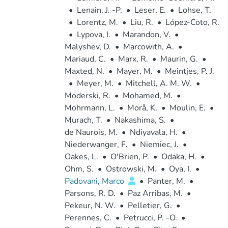
•
Lenain, J. -P.
•
Leser, E.
•
Lohse, T.
•
Lorentz, M.
•
Liu, R.
•
López-Coto, R.
•
Lypova, I.
•
Marandon, V.
•
Malyshev, D.
•
Marcowith, A.
•
Mariaud, C.
•
Marx, R.
•
Maurin, G.
•
Maxted, N.
•
Mayer, M.
•
Meintjes, P. J.
•
Meyer, M.
•
Mitchell, A. M. W.
•
Moderski, R.
•
Mohamed, M.
•
Mohrmann, L.
•
Morå, K.
•
Moulin, E.
•
Murach, T.
•
Nakashima, S.
•
de Naurois, M.
•
Ndiyavala, H.
•
Niederwanger, F.
•
Niemiec, J.
•
Oakes, L.
•
O'Brien, P.
•
Odaka, H.
•
Ohm, S.
•
Ostrowski, M.
•
Oya, I.
•
Padovani, Marco
•
Panter, M.
•
Parsons, R. D.
•
Paz Arribas, M.
•
Pekeur, N. W.
•
Pelletier, G.
•
Perennes, C.
•
Petrucci, P. -O.
•