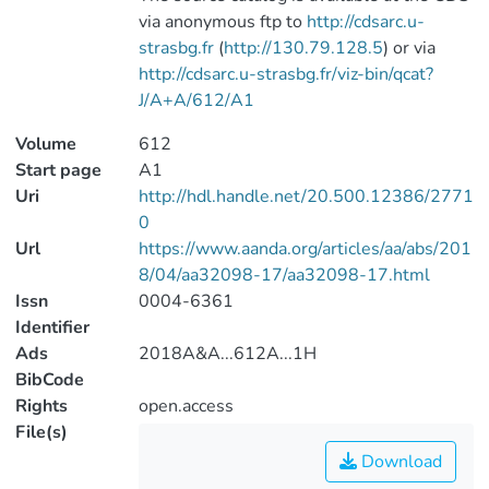
via anonymous ftp to
http://cdsarc.u-
strasbg.fr
(
http://130.79.128.5
) or via
http://cdsarc.u-strasbg.fr/viz-bin/qcat?
J/A+A/612/A1
Volume
612
Start page
A1
Uri
http://hdl.handle.net/20.500.12386/2771
0
Url
https://www.aanda.org/articles/aa/abs/201
8/04/aa32098-17/aa32098-17.html
Issn
0004-6361
Identifier
Ads
2018A&A...612A...1H
BibCode
Rights
open.access
File(s)
Download