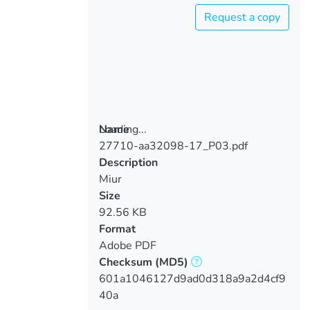
Request a copy
Loading...
Name
27710-aa32098-17_P03.pdf
Loading...
Description
Miur
Size
92.56 KB
Format
Adobe PDF
Checksum
(MD5)
601a1046127d9ad0d318a9a2d4cf9
40a