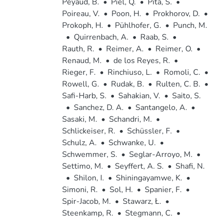
Peyaud, B.
•
Piel, Q.
•
Pita, S.
•
Poireau, V.
•
Poon, H.
•
Prokhorov, D.
•
Prokoph, H.
•
Pühlhofer, G.
•
Punch, M.
•
Quirrenbach, A.
•
Raab, S.
•
Rauth, R.
•
Reimer, A.
•
Reimer, O.
•
Renaud, M.
•
de los Reyes, R.
•
Rieger, F.
•
Rinchiuso, L.
•
Romoli, C.
•
Rowell, G.
•
Rudak, B.
•
Rulten, C. B.
•
Safi-Harb, S.
•
Sahakian, V.
•
Saito, S.
•
Sanchez, D. A.
•
Santangelo, A.
•
Sasaki, M.
•
Schandri, M.
•
Schlickeiser, R.
•
Schüssler, F.
•
Schulz, A.
•
Schwanke, U.
•
Schwemmer, S.
•
Seglar-Arroyo, M.
•
Settimo, M.
•
Seyffert, A. S.
•
Shafi, N.
•
Shilon, I.
•
Shiningayamwe, K.
•
Simoni, R.
•
Sol, H.
•
Spanier, F.
•
Spir-Jacob, M.
•
Stawarz, Ł.
•
Steenkamp, R.
•
Stegmann, C.
•