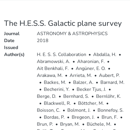
The H.E.S.S. Galactic plane survey
Journal
ASTRONOMY & ASTROPHYSICS
Date
2018
Issued
Author(s)
H. E. S. S. Collaboration
•
Abdalla, H.
•
Abramowski, A.
•
Aharonian, F.
•
Ait Benkhali, F.
•
Angüner, E. O.
•
Arakawa, M.
•
Arrieta, M.
•
Aubert, P.
•
Backes, M.
•
Balzer, A.
•
Barnard, M.
•
Becherini, Y.
•
Becker Tjus, J.
•
Berge, D.
•
Bernhard, S.
•
Bernlöhr, K.
•
Blackwell, R.
•
Böttcher, M.
•
Boisson, C.
•
Bolmont, J.
•
Bonnefoy, S.
•
Bordas, P.
•
Bregeon, J.
•
Brun, F.
•
Brun, P.
•
Bryan, M.
•
Büchele, M.
•