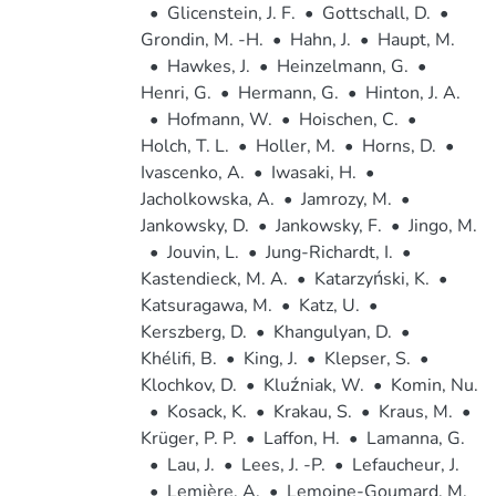
•
Glicenstein, J. F.
•
Gottschall, D.
•
Grondin, M. -H.
•
Hahn, J.
•
Haupt, M.
•
Hawkes, J.
•
Heinzelmann, G.
•
Henri, G.
•
Hermann, G.
•
Hinton, J. A.
•
Hofmann, W.
•
Hoischen, C.
•
Holch, T. L.
•
Holler, M.
•
Horns, D.
•
Ivascenko, A.
•
Iwasaki, H.
•
Jacholkowska, A.
•
Jamrozy, M.
•
Jankowsky, D.
•
Jankowsky, F.
•
Jingo, M.
•
Jouvin, L.
•
Jung-Richardt, I.
•
Kastendieck, M. A.
•
Katarzyński, K.
•
Katsuragawa, M.
•
Katz, U.
•
Kerszberg, D.
•
Khangulyan, D.
•
Khélifi, B.
•
King, J.
•
Klepser, S.
•
Klochkov, D.
•
Kluźniak, W.
•
Komin, Nu.
•
Kosack, K.
•
Krakau, S.
•
Kraus, M.
•
Krüger, P. P.
•
Laffon, H.
•
Lamanna, G.
•
Lau, J.
•
Lees, J. -P.
•
Lefaucheur, J.
•
Lemière, A.
•
Lemoine-Goumard, M.