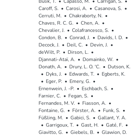
Bulik, T.
•
Capasso, M.
•
Carrigan, S.
•
Caroff, S.
•
Carosi, A.
•
Casanova, S.
•
Cerruti, M.
•
Chakraborty, N.
•
Chaves, R. C. G.
•
Chen, A.
•
Chevalier, J.
•
Colafrancesco, S.
•
Condon, B.
•
Conrad, J.
•
Davids, I. D.
•
Decock, J.
•
Deil, C.
•
Devin, J.
•
deWilt, P.
•
Dirson, L.
•
Djannati-Ataï, A.
•
Domainko, W.
•
Donath, A.
•
Drury, L. O. 'C.
•
Dutson, K.
•
Dyks, J.
•
Edwards, T.
•
Egberts, K.
•
Eger, P.
•
Emery, G.
•
Ernenwein, J. -P.
•
Eschbach, S.
•
Farnier, C.
•
Fegan, S.
•
Fernandes, M. V.
•
Fiasson, A.
•
Fontaine, G.
•
Förster, A.
•
Funk, S.
•
Füßling, M.
•
Gabici, S.
•
Gallant, Y. A.
•
Garrigoux, T.
•
Gast, H.
•
Gaté, F.
•
Giavitto, G.
•
Giebels, B.
•
Glawion, D.