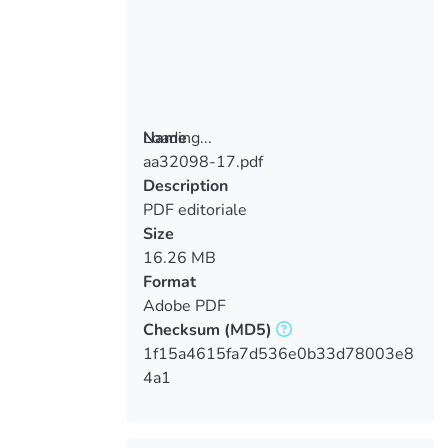
Loading...
Name
aa32098-17.pdf
Loading...
Description
PDF editoriale
Size
16.26 MB
Format
Adobe PDF
Checksum
(MD5)
1f15a4615fa7d536e0b33d78003e8
4a1