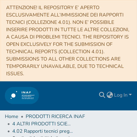
ATTENZIONE! IL REPOSITORY E’ APERTO
ESCLUSIVAMENTE ALL’IMMISSIONE DEI RAPPORTI
TECNICI (COLLEZIONE 4.01). NON E’ POSSIBILE
INSERIRE PRODOTTI IN TUTTE LE ALTRE COLLEZIONI,
A CAUSA DI PROBLEMI TECNICI. THE REPOSITORY IS
OPEN EXCLUSIVELY FOR THE SUBMISSION OF
TECHNICAL REPORTS (COLLECTION 4.01).
SUBMISSIONS TO ALL OTHER COLLECTIONS ARE
TEMPORARILY UNAVAILABLE, DUE TO TECHNICAL
ISSUES.
Log In
Home
PRODOTTI RICERCA INAF
4 ALTRI PRODOTTI SCIENTIFICI (Other scientific products)
4.02 Rapporti tecnici pregressi