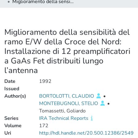
Miglioramento della sensibilità del ramo E/W della Croce del Nord: Installazione di 12 preamplificatori a GaAs Fet distribuiti lungo l’antenna
Miglioramento della sensibilità del
ramo E/W della Croce del Nord:
Installazione di 12 preamplificatori
a GaAs Fet distribuiti lungo
l’antenna
Date
1992
Issued
Author(s)
BORTOLOTTI, CLAUDIO
•
MONTEBUGNOLI, STELIO
•
Tomassetti, Goliardo
Series
IRA Technical Reports
Volume
172
Uri
http://hdl.handle.net/20.500.12386/2549