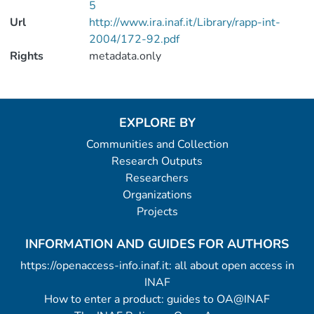
5
Url
http://www.ira.inaf.it/Library/rapp-int-
2004/172-92.pdf
Rights
metadata.only
EXPLORE BY
Communities and Collection
Research Outputs
Researchers
Organizations
Projects
INFORMATION AND GUIDES FOR AUTHORS
https://openaccess-info.inaf.it: all about open access in
INAF
How to enter a product: guides to OA@INAF