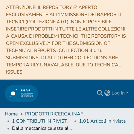
ATTENZIONE! IL REPOSITORY E’ APERTO
ESCLUSIVAMENTE ALL’IMMISSIONE DEI RAPPORTI
TECNICI (COLLEZIONE 4.01). NON E’ POSSIBILE
INSERIRE PRODOTTI IN TUTTE LE ALTRE COLLEZIONI,
A CAUSA DI PROBLEMI TECNICI. THE REPOSITORY IS
OPEN EXCLUSIVELY FOR THE SUBMISSION OF
TECHNICAL REPORTS (COLLECTION 4.01).
SUBMISSIONS TO ALL OTHER COLLECTIONS ARE
TEMPORARILY UNAVAILABLE, DUE TO TECHNICAL
ISSUES.
Log In
Home
PRODOTTI RICERCA INAF
1 CONTRIBUTI IN RIVISTE (Journal articles)
1.01 Articoli in rivista
Dalla meccanica celeste alla spettroscopia stellare. Corrispondenza tra Giovanni Battista Donati e Ottaviano Fabrizio Mossotti