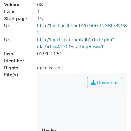
Volume
68
Issue
1
Start page
15
Uri
http://hdl.handle.net/20.500.12386/3298
2
Url
http://ronchi.isti.cnr.it/db/article.php?
idarticle=4220&startingRow=1
Issn
0391-2051
Identifier
Rights
open.access
File(s)
Download
Loading...
Name