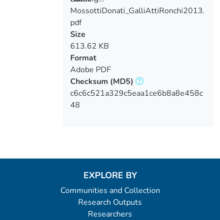
MossottiDonati_GalliAttiRonchi2013.
Loading...
pdf
Size
613.62 KB
Format
Adobe PDF
Checksum
(MD5)
c6c6c521a329c5eaa1ce6b8a8e458c
48
EXPLORE BY
Communities and Collection
Research Outputs
Researchers