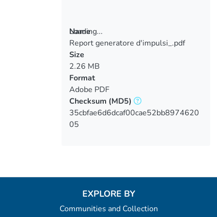
Loading...
Name
Report generatore d'impulsi_.pdf
Loading...
Size
2.26 MB
Format
Adobe PDF
Checksum
(MD5)
35cbfae6d6dcaf00cae52bb8974620
05
EXPLORE BY
Communities and Collection