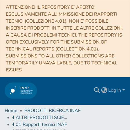
ATTENZIONE! IL REPOSITORY E’ APERTO
ESCLUSIVAMENTE ALL’IMMISSIONE DEI RAPPORTI
TECNICI (COLLEZIONE 4.01). NON E’ POSSIBILE
INSERIRE PRODOTTI IN TUTTE LE ALTRE COLLEZIONI,
A CAUSA DI PROBLEMI TECNICI. THE REPOSITORY IS
OPEN EXCLUSIVELY FOR THE SUBMISSION OF
TECHNICAL REPORTS (COLLECTION 4.01).
SUBMISSIONS TO ALL OTHER COLLECTIONS ARE
TEMPORARILY UNAVAILABLE, DUE TO TECHNICAL
ISSUES.
Log In
Home
PRODOTTI RICERCA INAF
4 ALTRI PRODOTTI SCIENTIFICI (Other scientific products)
4.01 Rapporti tecnici INAF