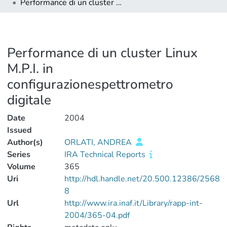
Performance di un cluster Linux M.P.I. in configurazionespettrometro digitale
Performance di un cluster Linux
M.P.I. in
configurazionespettrometro
digitale
Date
2004
Issued
Author(s)
ORLATI, ANDREA
Series
IRA Technical Reports
Volume
365
Uri
http://hdl.handle.net/20.500.12386/2568
8
Url
http://www.ira.inaf.it/Library/rapp-int-
2004/365-04.pdf