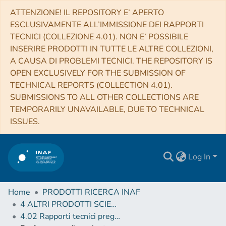
ATTENZIONE! IL REPOSITORY E’ APERTO
ESCLUSIVAMENTE ALL’IMMISSIONE DEI RAPPORTI
TECNICI (COLLEZIONE 4.01). NON E’ POSSIBILE
INSERIRE PRODOTTI IN TUTTE LE ALTRE COLLEZIONI,
A CAUSA DI PROBLEMI TECNICI. THE REPOSITORY IS
OPEN EXCLUSIVELY FOR THE SUBMISSION OF
TECHNICAL REPORTS (COLLECTION 4.01).
SUBMISSIONS TO ALL OTHER COLLECTIONS ARE
TEMPORARILY UNAVAILABLE, DUE TO TECHNICAL
ISSUES.
Log In
Home
PRODOTTI RICERCA INAF
4 ALTRI PRODOTTI SCIENTIFICI (Other scientific products)
4.02 Rapporti tecnici pregressi