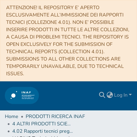
ATTENZIONE! IL REPOSITORY E’ APERTO
ESCLUSIVAMENTE ALL’IMMISSIONE DEI RAPPORTI
TECNICI (COLLEZIONE 4.01). NON E’ POSSIBILE
INSERIRE PRODOTTI IN TUTTE LE ALTRE COLLEZIONI,
A CAUSA DI PROBLEMI TECNICI. THE REPOSITORY IS
OPEN EXCLUSIVELY FOR THE SUBMISSION OF
TECHNICAL REPORTS (COLLECTION 4.01).
SUBMISSIONS TO ALL OTHER COLLECTIONS ARE
TEMPORARILY UNAVAILABLE, DUE TO TECHNICAL
ISSUES.
Log In
Home
PRODOTTI RICERCA INAF
4 ALTRI PRODOTTI SCIENTIFICI (Other scientific products)
4.02 Rapporti tecnici pregressi