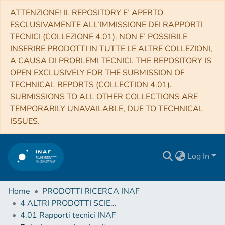
ATTENZIONE! IL REPOSITORY E’ APERTO
ESCLUSIVAMENTE ALL’IMMISSIONE DEI RAPPORTI
TECNICI (COLLEZIONE 4.01). NON E’ POSSIBILE
INSERIRE PRODOTTI IN TUTTE LE ALTRE COLLEZIONI,
A CAUSA DI PROBLEMI TECNICI. THE REPOSITORY IS
OPEN EXCLUSIVELY FOR THE SUBMISSION OF
TECHNICAL REPORTS (COLLECTION 4.01).
SUBMISSIONS TO ALL OTHER COLLECTIONS ARE
TEMPORARILY UNAVAILABLE, DUE TO TECHNICAL
ISSUES.
Log In
Home
PRODOTTI RICERCA INAF
4 ALTRI PRODOTTI SCIENTIFICI (Other scientific products)
4.01 Rapporti tecnici INAF