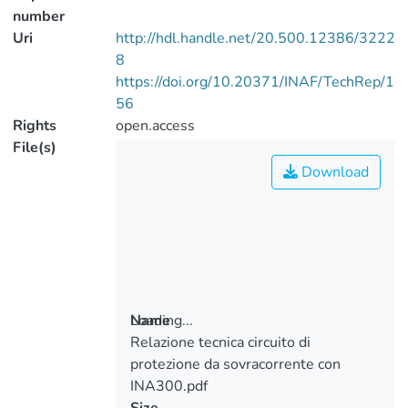
number
Uri
http://hdl.handle.net/20.500.12386/3222
8
https://doi.org/10.20371/INAF/TechRep/1
56
Rights
open.access
File(s)
Download
Loading...
Name
Relazione tecnica circuito di
Loading...
protezione da sovracorrente con
INA300.pdf
Size