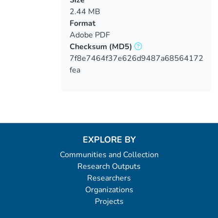
2.44 MB
Format
Adobe PDF
Checksum
(MD5)
7f8e7464f37e626d9487a68564172
fea
EXPLORE BY
Communities and Collection
Research Outputs
Researchers
Organizations
Projects