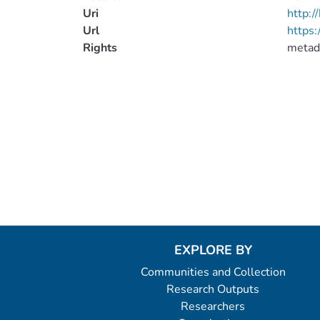
Uri
http:
Url
https:
Rights
metad
EXPLORE BY
Communities and Collection
Research Outputs
Researchers