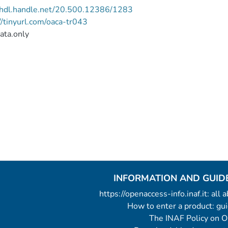
//hdl.handle.net/20.500.12386/1283
//tinyurl.com/oaca-tr043
ata.only
INFORMATION AND GUID
https://openaccess-info.inaf.it: all
How to enter a product: g
The INAF Policy on 