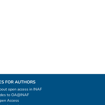
ES FOR AUTHORS
 about open access in INAF
uides to OA@INAF
Open Access