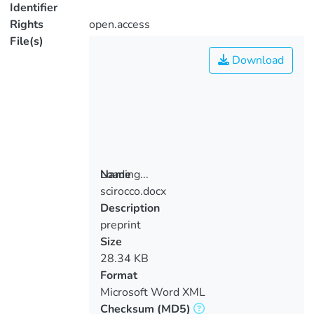
Identifier
Rights
open.access
File(s)
Download
Loading...
Name
scirocco.docx
Loading...
Description
preprint
Size
28.34 KB
Format
Microsoft Word XML
Checksum
(MD5)