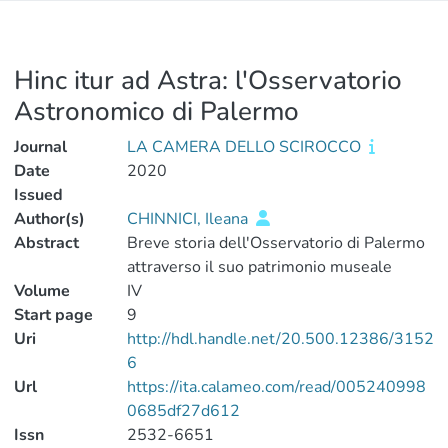
Hinc itur ad Astra: l'Osservatorio
Astronomico di Palermo
Journal
LA CAMERA DELLO SCIROCCO
Date
2020
Issued
Author(s)
CHINNICI, Ileana
Abstract
Breve storia dell'Osservatorio di Palermo
attraverso il suo patrimonio museale
Volume
IV
Start page
9
Uri
http://hdl.handle.net/20.500.12386/3152
6
Url
https://ita.calameo.com/read/005240998
0685df27d612
Issn
2532-6651