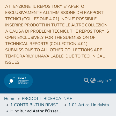
ATTENZIONE! IL REPOSITORY E’ APERTO
ESCLUSIVAMENTE ALL’IMMISSIONE DEI RAPPORTI
TECNICI (COLLEZIONE 4.01). NON E’ POSSIBILE
INSERIRE PRODOTTI IN TUTTE LE ALTRE COLLEZIONI,
A CAUSA DI PROBLEMI TECNICI. THE REPOSITORY IS
OPEN EXCLUSIVELY FOR THE SUBMISSION OF
TECHNICAL REPORTS (COLLECTION 4.01).
SUBMISSIONS TO ALL OTHER COLLECTIONS ARE
TEMPORARILY UNAVAILABLE, DUE TO TECHNICAL
ISSUES.
Log In
Home
PRODOTTI RICERCA INAF
1 CONTRIBUTI IN RIVISTE (Journal articles)
1.01 Articoli in rivista
Hinc itur ad Astra: l'Osservatorio Astronomico di Palermo