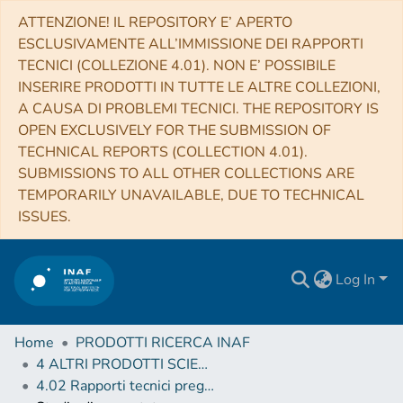
ATTENZIONE! IL REPOSITORY E’ APERTO
ESCLUSIVAMENTE ALL’IMMISSIONE DEI RAPPORTI
TECNICI (COLLEZIONE 4.01). NON E’ POSSIBILE
INSERIRE PRODOTTI IN TUTTE LE ALTRE COLLEZIONI,
A CAUSA DI PROBLEMI TECNICI. THE REPOSITORY IS
OPEN EXCLUSIVELY FOR THE SUBMISSION OF
TECHNICAL REPORTS (COLLECTION 4.01).
SUBMISSIONS TO ALL OTHER COLLECTIONS ARE
TEMPORARILY UNAVAILABLE, DUE TO TECHNICAL
ISSUES.
Log In
Home
PRODOTTI RICERCA INAF
4 ALTRI PRODOTTI SCIENTIFICI (Other scientific products)
4.02 Rapporti tecnici pregressi