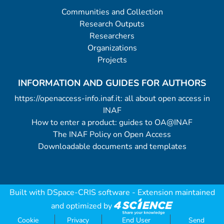
Communities and Collection
Research Outputs
Researchers
Organizations
Projects
INFORMATION AND GUIDES FOR AUTHORS
https://openaccess-info.inaf.it: all about open access in
INAF
How to enter a product: guides to OA@INAF
The INAF Policy on Open Access
Downloadable documents and templates
Built with
DSpace-CRIS software
- Extension maintained
and optimized by
Cookie
Privacy
End User
Send