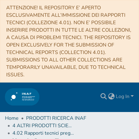
ATTENZIONE! IL REPOSITORY E’ APERTO
ESCLUSIVAMENTE ALL’IMMISSIONE DEI RAPPORTI
TECNICI (COLLEZIONE 4.01). NON E’ POSSIBILE
INSERIRE PRODOTTI IN TUTTE LE ALTRE COLLEZIONI,
A CAUSA DI PROBLEMI TECNICI. THE REPOSITORY IS
OPEN EXCLUSIVELY FOR THE SUBMISSION OF
TECHNICAL REPORTS (COLLECTION 4.01).
SUBMISSIONS TO ALL OTHER COLLECTIONS ARE
TEMPORARILY UNAVAILABLE, DUE TO TECHNICAL
ISSUES.
Log In
Home
PRODOTTI RICERCA INAF
4 ALTRI PRODOTTI SCIENTIFICI (Other scientific products)
4.02 Rapporti tecnici pregressi