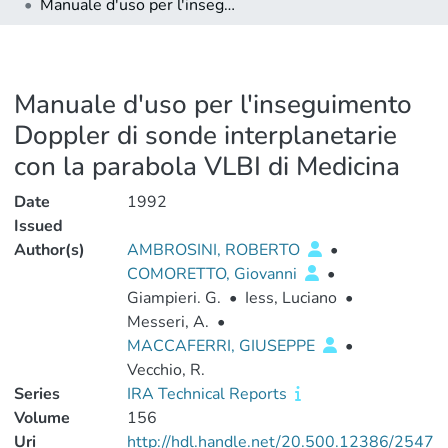
Manuale d'uso per l'inseguimento Doppler di sonde interplanetarie con la parabola VLBI di Medicina
Manuale d'uso per l'inseguimento
Doppler di sonde interplanetarie
con la parabola VLBI di Medicina
Date
1992
Issued
Author(s)
AMBROSINI, ROBERTO
•
COMORETTO, Giovanni
•
Giampieri. G.
•
Iess, Luciano
•
Messeri, A.
•
MACCAFERRI, GIUSEPPE
•
Vecchio, R.
Series
IRA Technical Reports
Volume
156
Uri
http://hdl.handle.net/20.500.12386/2547