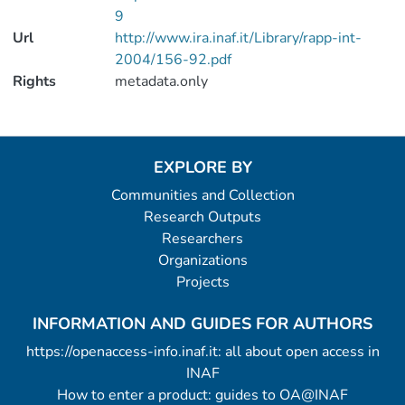
9
Url
http://www.ira.inaf.it/Library/rapp-int-
2004/156-92.pdf
Rights
metadata.only
EXPLORE BY
Communities and Collection
Research Outputs
Researchers
Organizations
Projects
INFORMATION AND GUIDES FOR AUTHORS
https://openaccess-info.inaf.it: all about open access in
INAF
How to enter a product: guides to OA@INAF