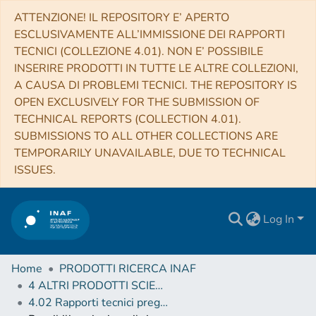
ATTENZIONE! IL REPOSITORY E’ APERTO
ESCLUSIVAMENTE ALL’IMMISSIONE DEI RAPPORTI
TECNICI (COLLEZIONE 4.01). NON E’ POSSIBILE
INSERIRE PRODOTTI IN TUTTE LE ALTRE COLLEZIONI,
A CAUSA DI PROBLEMI TECNICI. THE REPOSITORY IS
OPEN EXCLUSIVELY FOR THE SUBMISSION OF
TECHNICAL REPORTS (COLLECTION 4.01).
SUBMISSIONS TO ALL OTHER COLLECTIONS ARE
TEMPORARILY UNAVAILABLE, DUE TO TECHNICAL
ISSUES.
Log In
Home
PRODOTTI RICERCA INAF
4 ALTRI PRODOTTI SCIENTIFICI (Other scientific products)
4.02 Rapporti tecnici pregressi