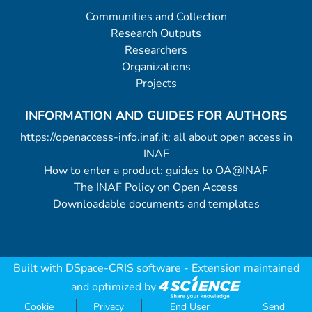
Communities and Collection
Research Outputs
Researchers
Organizations
Projects
INFORMATION AND GUIDES FOR AUTHORS
https://openaccess-info.inaf.it: all about open access in
INAF
How to enter a product: guides to OA@INAF
The INAF Policy on Open Access
Downloadable documents and templates
Built with
DSpace-CRIS software
- Extension maintained
and optimized by
Cookie
Privacy
End User
Send