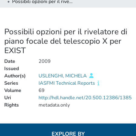
Possibili opzioni per il rivelatore di piano focale del telescopio X per EXIST
Possibili opzioni per il rivelatore di
piano focale del telescopio X per
EXIST
Date
2009
Issued
Author(s)
USLENGHI, MICHELA
Series
IASFMI Technical Reports
Volume
69
Uri
http://hdl.handle.net/20.500.12386/1385
Rights
metadata.only
EXPLORE BY