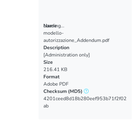
Loading...
Name
modello-
Loading...
autorizzazione_Addendum.pdf
Description
[Administration only]
Size
216.41 KB
Format
Adobe PDF
Checksum
(MD5)
4201ceed8d18b280eef953b71f2f02
ab