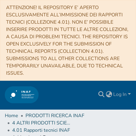
ATTENZIONE! IL REPOSITORY E’ APERTO
ESCLUSIVAMENTE ALL’IMMISSIONE DEI RAPPORTI
TECNICI (COLLEZIONE 4.01). NON E’ POSSIBILE
INSERIRE PRODOTTI IN TUTTE LE ALTRE COLLEZIONI,
A CAUSA DI PROBLEMI TECNICI. THE REPOSITORY IS
OPEN EXCLUSIVELY FOR THE SUBMISSION OF
TECHNICAL REPORTS (COLLECTION 4.01).
SUBMISSIONS TO ALL OTHER COLLECTIONS ARE
TEMPORARILY UNAVAILABLE, DUE TO TECHNICAL
ISSUES.
Log In
Home
PRODOTTI RICERCA INAF
4 ALTRI PRODOTTI SCIENTIFICI (Other scientific products)
4.01 Rapporti tecnici INAF