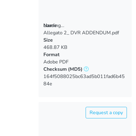
Loading...
Name
Allegato 2_ DVR ADDENDUM.pdf
Loading...
Size
468.87 KB
Format
Adobe PDF
Checksum
(MD5)
164f5088025bc63ad5b011fad6b45
84e
Request a copy